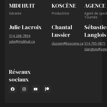
MIDI HUIT
KOSCÈNE
AGENCE
Gérante
Productrice
Agent de spect
Tournée
Julie Lacroix
Chantal
Sébastie
Lussier
Langlois
514 268-7894
julie@midihuit.ca
clussier@koscene.ca
514 795-9871
slanglois@age
Réseaux
sociaux